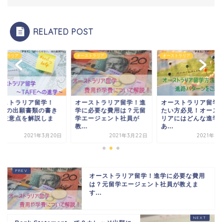
RELATED POST
ストラリア
オーストラリア
オーストラリア
ーストラリア留学！
オーストラリア留学！進
オーストラリア留学
AFEの出願書類の書き
学に必要な費用は？元留
たい方必見！オース
と注意点を解説しま
学エージェント社員が
リアにはどんな進学
.
教...
あ...
2021年3月20日
2021年3月22日
2021年3
オーストラリア留学！進学に必要な費用
は？元留学エージェント社員が教えま
す...